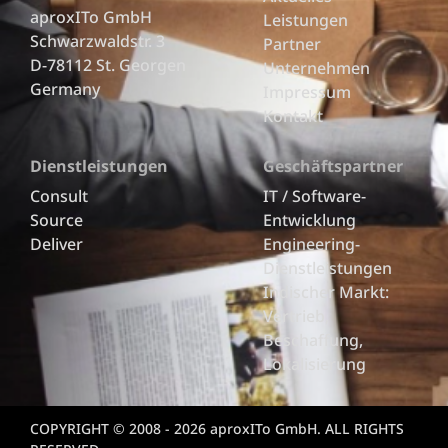
aproxITo GmbH
Leistungen
Schwarzwaldstr. 3
Partner
D-78112 St. Georgen
Unternehmen
Germany
Impressum
Kontakt
Dienstleistungen
Geschäftspartner
Consult
IT / Software-
Source
Entwicklung
Deliver
Engineering-
Dienstleistungen
Indischer Markt:
Vertrieb,
Beschaffung,
Lokalisierung
COPYRIGHT © 2008 - 2026 aproxITo GmbH. ALL RIGHTS