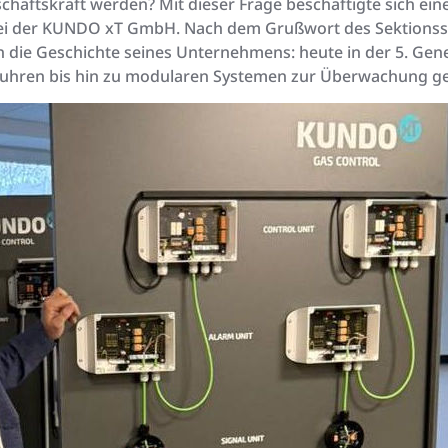
haftskraft werden? Mit dieser Frage beschäftigte sich eine
i der KUNDO xT GmbH. Nach dem Grußwort des Sektionsspre
 die Geschichte seines Unternehmens: heute in der 5. Gen
uhren bis hin zu modularen Systemen zur Überwachung ge