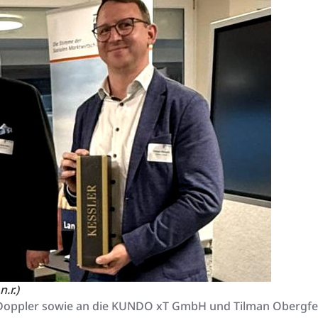
.r.)
Doppler sowie an die KUNDO xT GmbH und Tilman Obergfell 