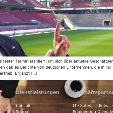
als fester Termin etabliert, um sich über aktuelle Geschäft
en gab es Berichte von deutschen Unternehmen, die in Indie
rtrieb. Ergänzt […]
Dienstleistungen
Geschäftspartn
Consult
IT / Software-Entwic
Source
Engineering-Dienstl