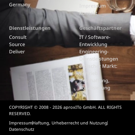
Germany
Impressum
Kontakt
Dienstleistungen
Geschäftspartner
Consult
IT / Software-
Source
Entwicklung
Deliver
Engineering-
Dienstleistungen
Indischer Markt:
Vertrieb,
Beschaffung,
Lokalisierung
COPYRIGHT © 2008 - 2026 aproxITo GmbH. ALL RIGHTS
RESERVED.
Impressum
Haftung, Urheberrecht und Nutzung
Datenschutz