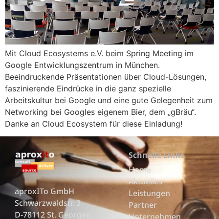
Mit Cloud Ecosystems e.V. beim Spring Meeting im
Google Entwicklungszentrum in München.
Beeindruckende Präsentationen über Cloud-Lösungen,
faszinierende Eindrücke in die ganz spezielle
Arbeitskultur bei Google und eine gute Gelegenheit zum
Networking bei Googles eigenem Bier, dem „gBräu“.
Danke an Cloud Ecosystem für diese Einladung!
Schnelle Links
Home
Aktuelles
aproxITo GmbH
Leistungen
Schwarzwaldstr. 3
Partner
D-78112 St. Georgen
Unternehmen